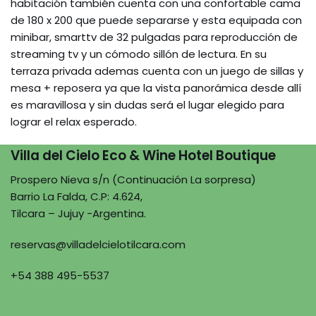
habitación también cuenta con una confortable cama
de 180 x 200 que puede separarse y esta equipada con
minibar, smarttv de 32 pulgadas para reproducción de
streaming tv y un cómodo sillón de lectura. En su
terraza privada ademas cuenta con un juego de sillas y
mesa + reposera ya que la vista panorámica desde allí
es maravillosa y sin dudas será el lugar elegido para
lograr el relax esperado.
Villa del Cielo Eco & Wine Hotel Boutique
Prospero Nieva s/n (Continuación La sorpresa)
Barrio La Falda, C.P: 4.624,
Tilcara – Jujuy -Argentina.
reservas@villadelcielotilcara.com
+54 388 495-5537