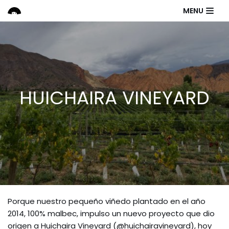
Saltar
MENU
al
contenido
HUICHAIRA VINEYARD
Porque nuestro pequeño viñedo plantado en el año
2014, 100% malbec, impulso un nuevo proyecto que dio
origen a Huichaira Vineyard (@huichairavineyard), hoy